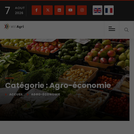
English
Français
English
7
(
)
AOUT
2026
Catégorie : Agro-économie
ACCUEIL
AGRO-ÉCONOMIE