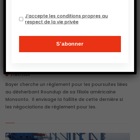
J’accepte les conditions propres au
respect de la vie privée
Bayer envisage la mise en faillite de sa
filiale Monsonto
21 MAI 2025
Bayer cherche un règlement pour les poursuites liées
au désherbant Roundup de sa filiale américaine
Monsonto. Il envisage la faillite de cette dernière si
les négociations de règlement pour les.