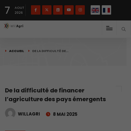
English
Français
English
7
(
)
AOUT
2026
ACCUEIL
DE LA DIFFICULTÉ DE…
De la difficulté de financer
l’agriculture des pays émergents
WILLAGRI
8 MAI 2025