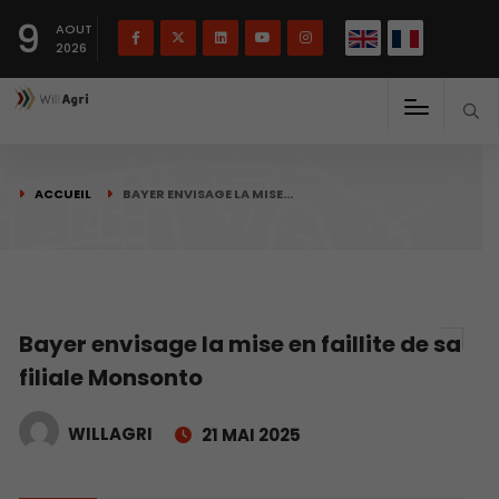
English
Français
English
9
(
)
AOUT
2026
ACCUEIL
BAYER ENVISAGE LA MISE…
Bayer envisage la mise en faillite de sa
filiale Monsonto
WILLAGRI
21 MAI 2025