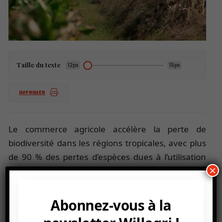
Taille du texte
12px
15px
IMPRIMER
Le commerce agricole accélère la perte de
biodiversité dans les régions tropicales, avec plus
de 90 % des pertes d’espèces dues à l’utilisation
×
des terres pour les exportations. Les chercheurs
de TUM (
Technical University of Munich)
d’ETH/Zurich
(École polytechnique fédérale de
Abonnez-vous à la
Zuriche)
ont utilisé des données satellitaires pour