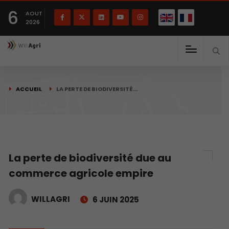
English
Français
English
6
(
)
AOUT
2026
ACCUEIL
LA PERTE DE BIODIVERSITÉ…
La perte de biodiversité due au
commerce agricole empire
WILLAGRI
6 JUIN 2025