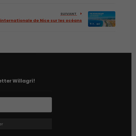
SUIVANT
internationale de Nice sur les océans
tter Willagri!