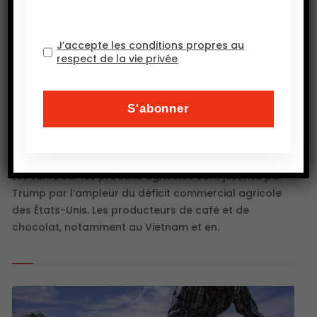
J’accepte les conditions propres au
respect de la vie privée
La guerre tarifaire menace de fracturer
le commerce alimentaire mondial,
10 AVRIL 2025
Les tarifs sur les produits agricoles sont justifiés par
Trump par l’ampleur du déficit commercial agricole
des États-Unis. Les producteurs de café et de
chocolat, notamment au Vietnam et en.