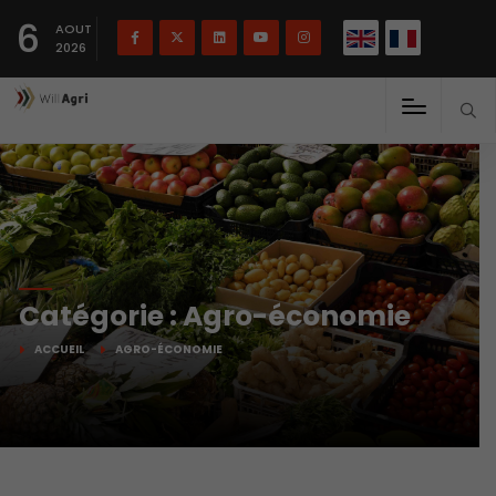
English
Français
English
6
(
)
AOUT
2026
Catégorie : Agro-économie
ACCUEIL
AGRO-ÉCONOMIE