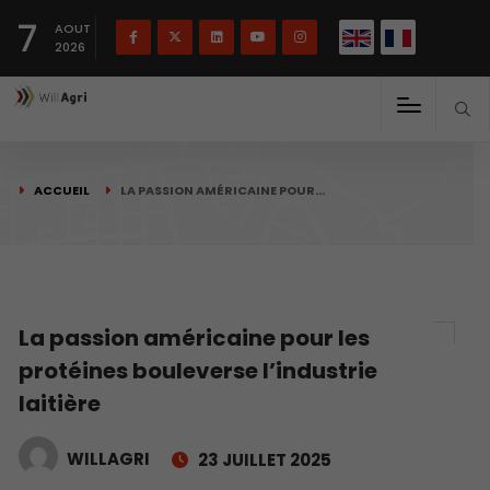
English
Français
English
7
(
)
AOUT
2026
ACCUEIL
LA PASSION AMÉRICAINE POUR…
La passion américaine pour les
protéines bouleverse l’industrie
laitière
WILLAGRI
23 JUILLET 2025