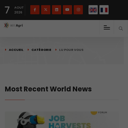
English
Français
English
7
(
)
AOUT
2026
ACCUEIL
CATÉGORIE
LU POUR VOUS
Most Recent World News