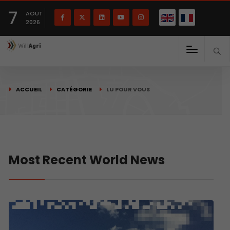
English
Français
English
7
(
)
AOUT
2026
ACCUEIL
CATÉGORIE
LU POUR VOUS
Most Recent World News