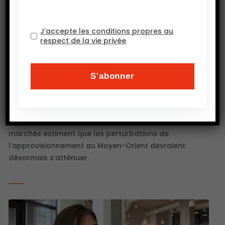
J’accepte les conditions propres au
respect de la vie privée
FINANCIAL TIMES : Les prix des engrais
chutent malgré les tensions au Moyen-
Orient
9 JUILLET 2026
Les prix des engrais azotés reculent nettement après
les records atteints durant le conflit avec l’Iran. Les
marchés estiment que les perturbations de
l’approvisionnement au Moyen-Orient devraient
désormais s’atténuer.