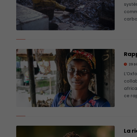
systè
comme
carbon
Rapp
29 D
L’Oxf
colla
afric
ce rap
La r