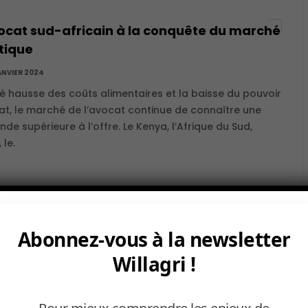
ocat sud-africain à la conquête du marché
tique
ANVIER 2024
é hausse des coûts alimentaires et la baisse du pouvoir
at, le marché de l’avocat continue de connaître une
de supérieure à l’offre. Le Kenya, l’Afrique du Sud,
 le.
annabis officiellement autorisé au Ghana
Abonnez-vous à la newsletter
ANVIER 2024
s fin 2023, le gouvernement ghanéen peut délivrer des
Willagri !
es pour la culture, la transformation, la distribution, la
 l’importation et l’exportation de cette plante dans le
 d’usages thérapeutiques.