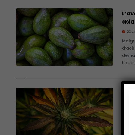
L’av
asia
23 J
Malgr
d’ach
deman
Israël,
Le c
18 J
Depui
licenc
vente,
cadre