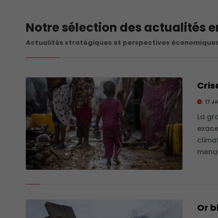
Notre sélection des actualités e
Actualités stratégiques et perspectives économiques
Cris
17 J
La gr
exace
clima
menac
Or b