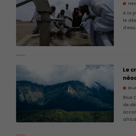
1 FÉ
A la j
le dé
d’eau
Le c
néoc
30 J
Blue 
de dé
accor
africa