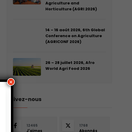
Agriculture and
Horticulture (AGRI 2026)
14 – 16 août 2026, 6th Global
Conference on Agriculture
(AGRICONF 2026)
26 – 28 juillet 2026, Afro
World Agri Food 2026
×
Suivez-nous
12465
1768
J'aimes
Abonnés