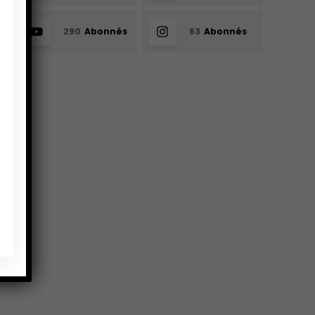
290
Abonnés
63
Abonnés