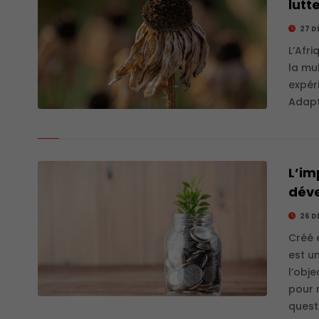
lutt
27 D
L’Afr
la mu
expér
Adapt
L’im
déve
26 D
Créé 
est u
l’obje
pour 
quest