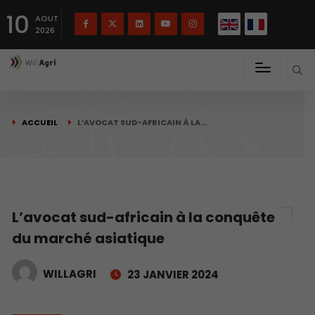
English
Français
English
10
(
)
AOUT
2026
ACCUEIL
L’AVOCAT SUD-AFRICAIN À LA…
L’avocat sud-africain à la conquête
du marché asiatique
WILLAGRI
23 JANVIER 2024