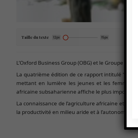
Taille du texte
12px
15px
L’Oxford Business Group (OBG) et le Groupe OCP ont
La quatrième édition de ce rapport intitulé “
Agric
mettant en lumière les jeunes et les femmes, ce
africaine subsaharienne affiche le plus importan
La connaissance de l’agriculture africaine et de s
la productivité en milieu aride et à l’autonomisat