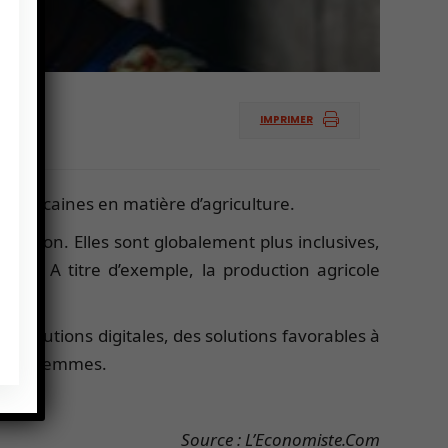
IMPRIMER
s africaines en matière d’agriculture.
oitation. Elles sont globalement plus inclusives,
ent. A titre d’exemple, la production agricole
s solutions digitales, des solutions favorables à
et les femmes.
Source : L’Economiste.Com