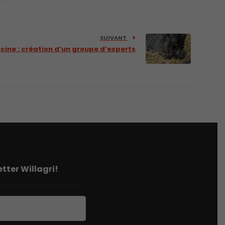
SUIVANT
cine : création d’un groupe d’experts
tter Willagri!