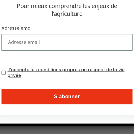
Pour mieux comprendre les enjeux de
l’agriculture
Adresse email
 collaboré à la publication d’un rapport sur les pratique
J’accepte les conditions propres au respect de la vie
ulture in Africa 2023
” décrypte les nouvelles formes d’expl
privée
 qui renforce l’importance de ce secteur sur le contin
t taux de croissance dans le monde : +4,3%.
es tendances doit permettre de mieux penser les nouvelle
ion des populations fragiles que représentent les jeunes 