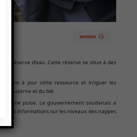
IMPRIMER
ense réserve d’eau. Cette réserve se situe à des
ettre à jour cette ressource et irriguer les
de la luzerne et du blé.
s l’homme puise. Le gouvernement soudanais a
ent des informations sur les niveaux des nappes