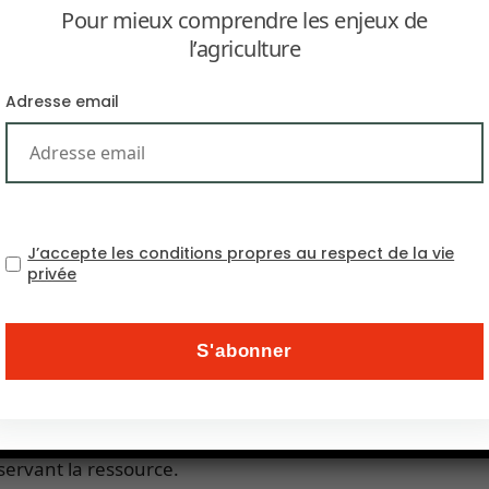
Pour mieux comprendre les enjeux de
l’agriculture
Adresse email
et du Soudan, le désert cache dans son sous-sol une imm
es de la surface.
J’accepte les conditions propres au respect de la vie
privée
un forage dans l’une des zones peu profondes pour m
nt cultiver des fruits, des légumes, des fèves, du sorgho, 
surveiller le rechargement des nappes dans lesquelle
age réglementé. Des équipements de surveillance restitu
éservant la ressource.