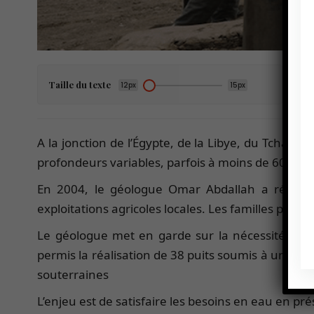
Taille du texte
12px
15px
A la jonction de l’Égypte, de la Libye, du Tchad 
profondeurs variables, parfois à moins de 60 mètr
En 2004, le géologue Omar Abdallah a réalisé 
exploitations agricoles locales. Les familles peuve
Le géologue met en garde sur la nécessité de 
permis la réalisation de 38 puits soumis à un us
souterraines
L’enjeu est de satisfaire les besoins en eau en pr