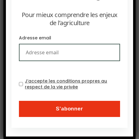
la réduction des coûts d’intrants de 20 à 40 %.
Concret et chiffré, il illustre l’impact réel de la
Pour mieux comprendre les enjeux
précision agricole.
de l’agriculture
Adresse email
J’accepte les conditions propres au
respect de la vie privée
PRÉCEDENT
Cadmium: le dépistage bientôt remboursé en France.