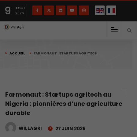
English
Français
English
9
(
)
AOUT
2026
ACCUEIL
FARMONAUT : STARTUPS AGRITECH…
Farmonaut : Startups agritech au
Nigeria : pionnières d’une agriculture
durable
WILLAGRI
27 JUIN 2026