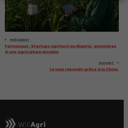
PRÉCEDENT
Farmonaut : Startups agritech au Nigeria : pionnières
d’une agriculture durable
SUIVANT
Le soja rebondit grâce à la Chine.