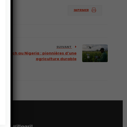
IMPRIMER
SUIVANT
gritech au Nigeria : pionnières d’une
agriculture durable
tter Willagri!