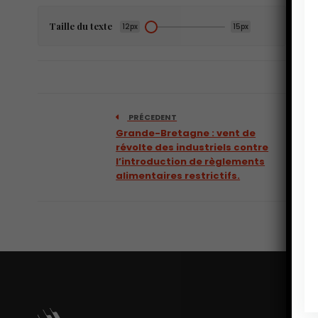
Taille du texte
12px
15px
PRÉCEDENT
Grande-Bretagne : vent de
révolte des industriels contre
l’introduction de règlements
alimentaires restrictifs.