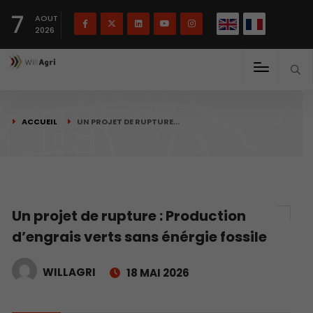
English
Français
English
7
(
)
AOUT
2026
ACCUEIL
UN PROJET DE RUPTURE…
Un projet de rupture : Production
d’engrais verts sans énérgie fossile
WILLAGRI
18 MAI 2026