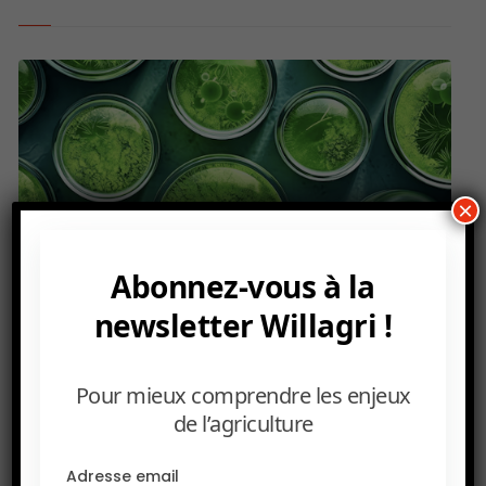
×
Abonnez-vous à la
Biotechnologie des algues et
newsletter Willagri !
télédétection au service de l’agriculture
intelligente
Pour mieux comprendre les enjeux
6 JANVIER 2025
de l’agriculture
Mascir est un centre de RD multidisciplinaire associé à
UM6P. Au rang de ses travaux dans de nombreux
Adresse email