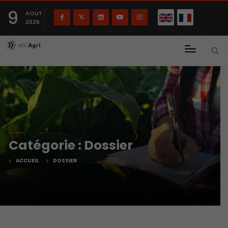
English
Français
English
9
(
)
AOUT
2026
Catégorie : Dossier
ACCUEIL
DOSSIER