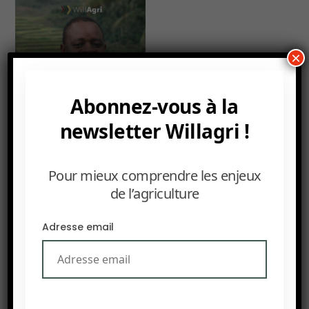
×
Abonnez-vous à la
newsletter Willagri !
POUR UN MODÈLE AGRICOLE AFRICAIN CLIMATO-INTE
Pour mieux comprendre les enjeux
de l’agriculture
19 DÉCEMBRE 2025
L’agrométéorologie
Adresse email
– qui n’est pas une
science nouvelle –
étudie l’impact du
climat sur
l’agriculture et