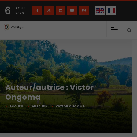
English
Français
English
6
(
)
AOUT
2026
Auteur/autrice :
Victor
Ongoma
ACCUEIL
AUTEURS
VICTOR ONGOMA