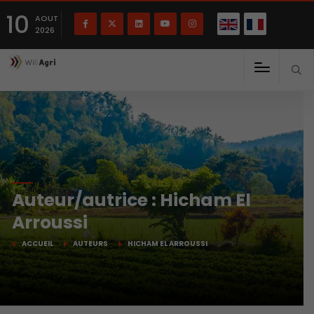
English
Français
English
10
(
)
AOUT
2026
Auteur/autrice :
Hicham El
Arroussi
ACCUEIL
AUTEURS
HICHAM EL ARROUSSI