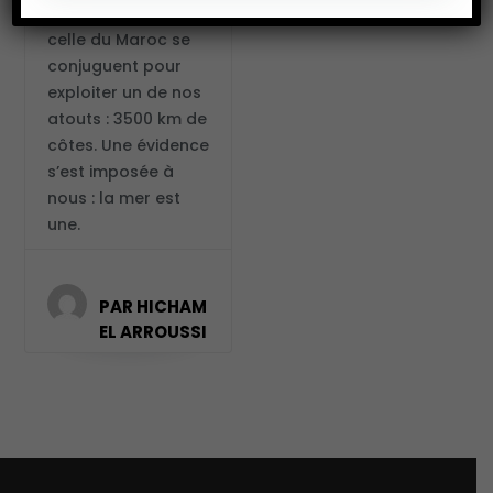
MASCIR comme
celle du Maroc se
conjuguent pour
exploiter un de nos
atouts : 3500 km de
côtes. Une évidence
s’est imposée à
nous : la mer est
une.
PAR HICHAM
EL ARROUSSI