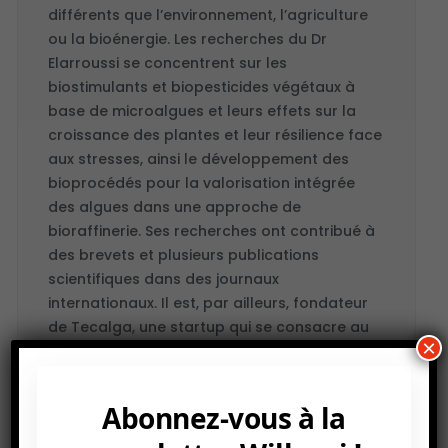
différents que l’environnement, l’agriculture
ou la bioénergie. Les recherches du Dr
Elarroussi se concentrent sur les
biostimulants et biopesticides végétaux à
base de microalgues et leurs effets sur la
croissance des plantes et leur résilience face
aux stresses, ainsi le développement des
bioprocédés pour la valorisation intégrée
des algues dans une approche de
bioraffinerie. Ses recherches ont contribué à
des brevets et plusieurs publications
scientifiques dans des journaux
internationaux. Il est, par ailleurs, fondateur
de Tecalga, une startup qui se consacre au
×
développement et à la production de
biostimulants végétaux.
Abonnez-vous à la