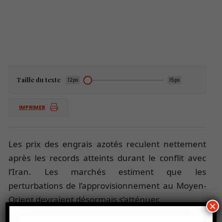
Taille du texte
12px
15px
IMPRIMER
Les prix des engrais azotés reculent nettement
après les records atteints durant le conflit avec
l’Iran. Les marchés estiment que les
perturbations de l’approvisionnement au Moyen-
Orient devraient désormais s’atténuer.
×