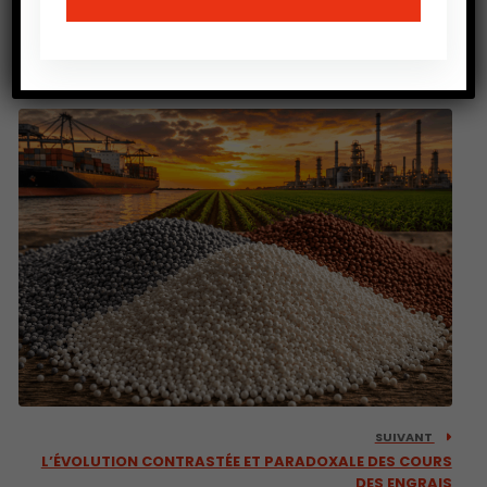
PRÉCEDENT
The Washington Post : Cette force invisible qui
appauvrit nos aliments
SUIVANT
L’ÉVOLUTION CONTRASTÉE ET PARADOXALE DES COURS
DES ENGRAIS