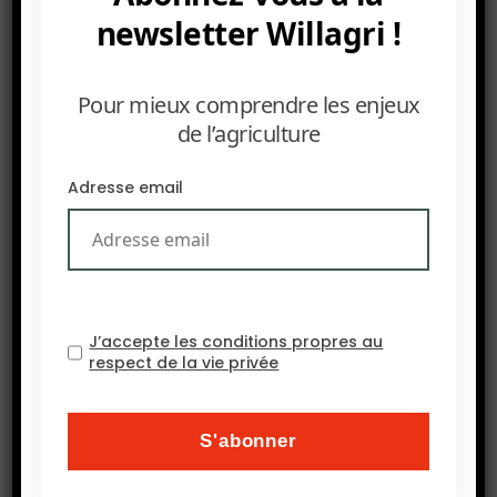
cultures. On y voit un basculement vers des
newsletter Willagri !
cultures résistantes à la sécheresse comme le
sorgho, le mil, le niébé et le manioc. Les petits
Pour mieux comprendre les enjeux
exploitants cherchent surtout à réduire leur
de l’agriculture
exposition au risque climatique. C’est une bonne
entrée en matière pour comprendre l’adaptation
Adresse email
paysanne sur le terrain.
J’accepte les conditions propres au
respect de la vie privée