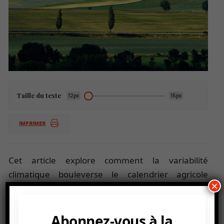
Taille du texte
12px
15px
IMPRIMER
Cet article explore comment la variabilité
climatique bouleverse le calendrier agricole
×
africain. Les pluies erratiques, les sécheresses
prolongées et la hausse des températures
forcent les producteurs à repenser leurs choix de
Abonnez-vous à la