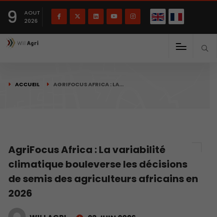
English
Français
English
9
(
)
AOUT
2026
ACCUEIL
AGRIFOCUS AFRICA : LA…
AgriFocus Africa : La variabilité
climatique bouleverse les décisions
de semis des agriculteurs africains en
2026