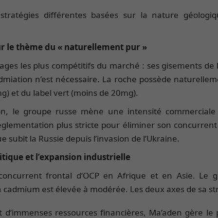
tratégies différentes basées sur la nature géologiq
ur le thème du « naturellement pur »
es les plus compétitifs du marché : ses gisements de 
dmiation n’est nécessaire. La roche possède naturell
g) et du label vert (moins de 20mg).
ion, le groupe russe mène une intensité commerciale e
glementation plus stricte pour éliminer son concurrent
 subit la Russie depuis l’invasion de l’Ukraine.
tique et l’expansion industrielle
oncurrent frontal d’OCP en Afrique et en Asie. Le g
 cadmium est élevée à modérée. Les deux axes de sa str
nt d’immenses ressources financières, Ma’aden gère l