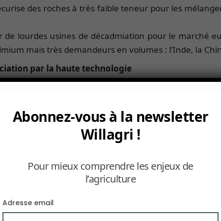
écurise des roches à très faible teneur pour les mélange
er de lourdes usines de décadmiation pour le marché e
ium mais très demandeurs en volumes : l’Inde, la Chine 
ciation par la haute technologie
essif de ses gisements de haute qualité en Floride et à
mentaires ont des teneurs en cadmium variables.
Abonnez-vous à la newsletter
e : au lieu de se concentret uniquement sur le retrait c
Willagri !
s engrais de spécifité brevetés à haute valeur ajoutée
tement du soufre (sous deux formes : sulfate et élémentai
Pour mieux comprendre les enjeux de
augmentent ainsi l’efficacité d’absorption du phosphate
l’agriculture
uées à l’hectare, réduisant par conséquent la quanti
Adresse email
rification par « voie nitrique »