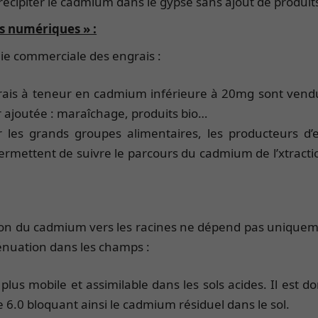
écipiter le cadmium dans le gypse sans ajout de produi
s numériques » :
ie commerciale des engrais :
rais à teneur en cadmium inférieure à 20mg sont vend
r ajoutée : maraîchage, produits bio…
 les grands groupes alimentaires, les producteurs d’
rmettent de suivre le parcours du cadmium de l’xtractio
on du cadmium vers les racines ne dépend pas uniquemen
ténuation dans les champs :
lus mobile et assimilable dans les sols acides. Il est do
6.0 bloquant ainsi le cadmium résiduel dans le sol.