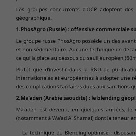
Les groupes concurrents d’OCP adoptent des s
géographique.
1.PhosAgro (Russie) : offensive commerciale s
Le groupe russe PhosAgro possède un des avantag
et non sédimentaire. Aucune technique de déca
ce qui la place au dessous du seuil européen (60m
Plutôt que d’investir dans la R&D de purificat
internationales et européennes à adopter une ré
des complications tarifaires dues aux sanctions que
2.Ma’aden (Arabie saoudite) : le blending géopli
Ma’aden est devenu, en quelques années, le c
(notamment à Wa’ad Al Shamal) dont la teneur en
La technique du Blending optimisé : disposa