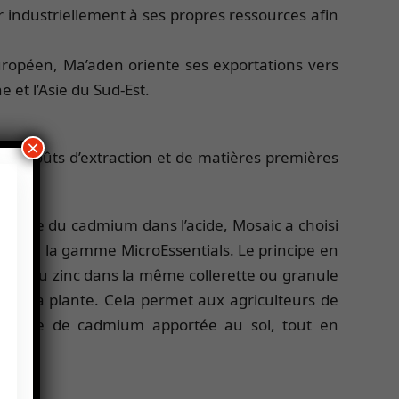
r industriellement à ses propres ressources afin
uropéen, Ma’aden oriente ses exportations vers
et l’Asie du Sud-Est.
×
 des coûts d’extraction et de matières premières
himique du cadmium dans l’acide, Mosaic a choisi
 comme la gamme MicroEssentials. Le principe en
re) et du zinc dans la même collerette ou granule
 par la plante. Cela permet aux agriculteurs de
té totale de cadmium apportée au sol, tout en