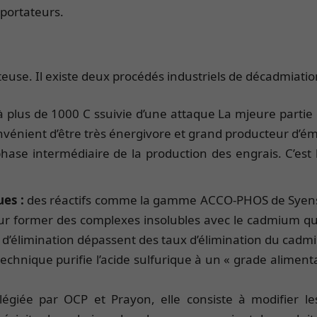
mportateurs.
tteuse. Il existe deux procédés industriels de décadmiatio
à plus de 1000 C ssuivie d’une attaque La mjeure partie
convénient d’être très énergivore et grand producteur d’é
hase intermédiaire de la production des engrais. C’est 
ues :
des réactifs comme la gamme ACCO-PHOS de Syensq
pour former des complexes insolubles avec le cadmium qui
ests d’élimination dépassent des taux d’élimination du ca
technique purifie l’acide sulfurique à un « grade aliment
ilégiée par OCP et Prayon, elle consiste à modifier 