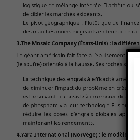
logistique de mélange intégrée. Il achète ou s
de cibler les marchés exigeants.
Le pivot géographique : Plutôt que de financ
des marchés moins exigeants en teneur de cadm
3.The Mosaic Company (États-Unis) : la différen
Le géant américain fait face à l’épuisement progr
(le soufre) orientés à la hausse. Ses roches sédi
La technique des engrais à efficacité amélioré
de diminuer l’impact du problème en créant de
est le suivant : il consiste à incorporer direc
de phosphate via leur technologie Fusion. Ils 
réduire les doses d’engrais globales appliq
maintenant les rendements.
4.Yara International (Norvège) : le modèle de pu