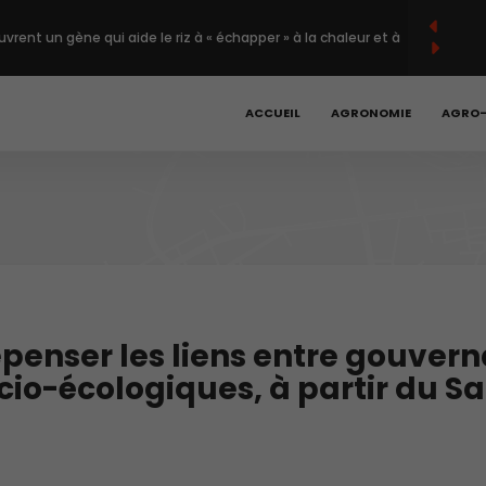
English
Français
English
(
)
vrent un gène qui aide le riz à « échapper » à la chaleur et à
nts.
lent l’agriculture régénérative en Europe avec un
ACCUEIL
AGRONOMIE
AGRO
illions de dollars.
teignent leur plus haut niveau en trois ans, la chaleur et la
craintes sur l’approvisionnement.
 recule dans le monde, mais à un rythme encore trop lent.
oduits : la robotique et l’agriculture de précision
epenser les liens entre gouvern
cio-écologiques, à partir du Sa
ie à la prochaine phase des avancées biologiques.