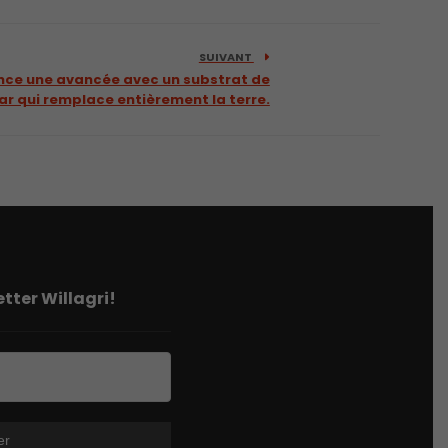
SUIVANT
nce une avancée avec un substrat de
ar qui remplace entièrement la terre.
tter Willagri!