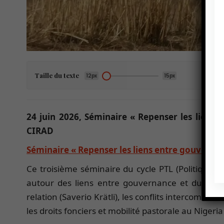
Taille du texte
12px
15px
24 juin 2026, Séminaire « Repenser les liens 
CIRAD
Séminaire « Repenser les liens entre gouvernanc
Ce troisième séminaire du cycle PTL (Politique, T
autour des liens entre gouvernance et durabili
relation (Saverio Krätli), les conflits intercommun
les droits fonciers et mobilité pastorale au Nigeri