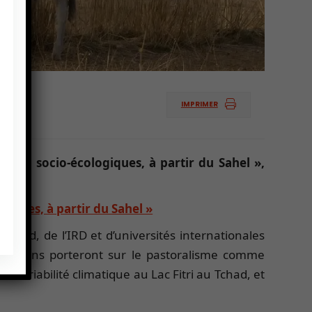
IMPRIMER
tèmes socio-écologiques, à partir du Sahel »,
giques, à partir du Sahel »
Cirad, de l’IRD et d’universités internationales
rventions porteront sur le pastoralisme comme
a variabilité climatique au Lac Fitri au Tchad, et