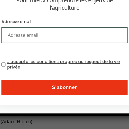
Pour mieux comprendre les enjeux de
l’agriculture
Adresse email
J’accepte les conditions propres au respect de la vie
entre gouvernance des sociétés et durabilité des sys
privée
e des sociétés et durabilité des systèmes socio-écolo
ransition, Lieu) réunira à Montpellier des chercheurs du 
té des systèmes socio-écologiques sahéliens. Les inte
autaires dans la Boucle du Niger (Charles Grémont, IRD), l
a (Adam Higazi).