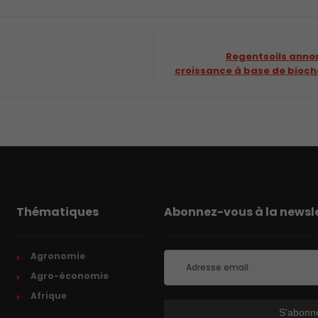
Regentsoils anno
croissance à base de bioch
Thématiques
Abonnez-vous à la newsle
Agronomie
Agro-économie
Afrique