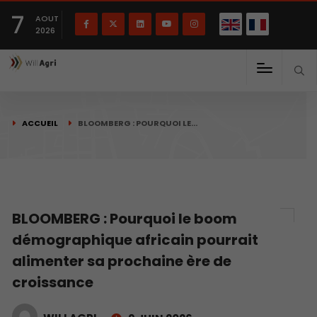
English
Français
English
7
(
)
AOUT
2026
ACCUEIL
BLOOMBERG : POURQUOI LE…
BLOOMBERG : Pourquoi le boom
démographique africain pourrait
alimenter sa prochaine ère de
croissance