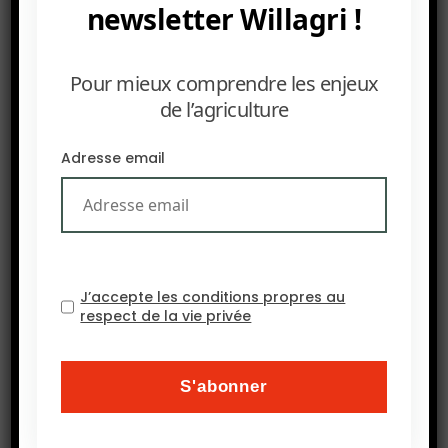
newsletter Willagri !
Pour mieux comprendre les enjeux
de l’agriculture
SUIVANT
Interview avec le Professeur Alan KIRMAN : L’avenir de
la sécurité alimentaire mondiale
Adresse email
Written By
WILLAGRI
J’accepte les conditions propres au
respect de la vie privée
VOIR LE PROFIL
Articles similaires