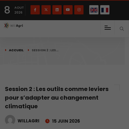
English
Français
English
8
(
)
AOUT
2026
ACCUEIL
SESSION 2 : LES…
Session 2 : Les outils comme leviers
pour s’adapter au changement
climatique
WILLAGRI
15 JUIN 2026