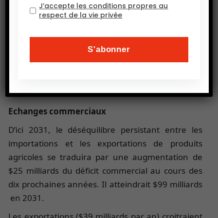
Toutefois 54 % des calories consommées au
J’accepte les conditions propres au
respect de la vie privée
Moyen Orient proviendront encore des céréales
en 2031, soit 10 points de plus que la moyenne
mondiale. Et le sucre représentera 9 % de l’apport
calorique total alors que la moyenne mondiale est
de 7 %.
Echanges commerciaux
D’ici 2031, le déséquilibre persistant entre les
importations et les exportations de produits
agricoles se traduira par une augmentation de
$25 milliards du déficit commercial au cours des
dix prochaines années. Il atteindrait $99 milliards
en 2031.
Les exportations ($39 milliards par an) croitraient