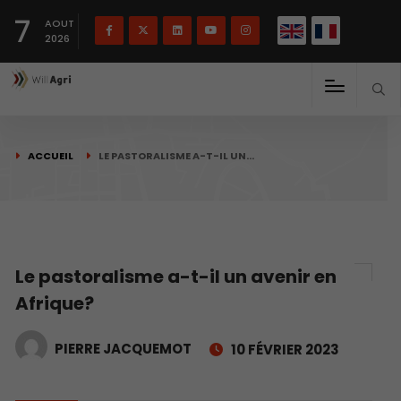
English
Français
English
7
(
)
AOUT
2026
ACCUEIL
LE PASTORALISME A-T-IL UN…
Le pastoralisme a-t-il un avenir en
Afrique?
PIERRE JACQUEMOT
10 FÉVRIER 2023