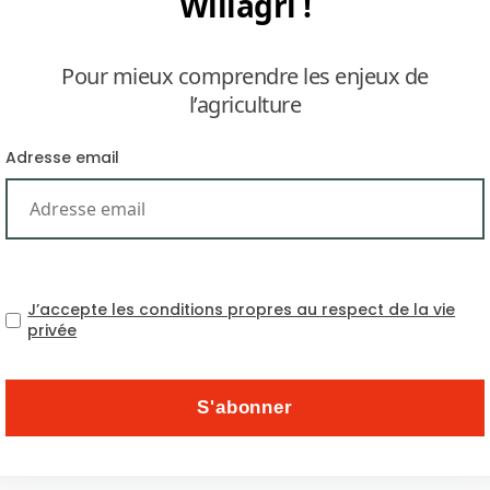
Willagri !
Pour mieux comprendre les enjeux de
l’agriculture
Adresse email
L’agriculture mozambicaine souffre cruellemen
commercialisation qui puisse orienter les f
contrairement à la Tanzanie ou à la Zambie
J’accepte les conditions propres au respect de la vie
mozambicains se consacrent quasi-exclusivement
privée
fermes d’une superficie moyenne de 1,5 ha, ils t
l’UNICEF, deux enfants de moins de cinq ans sur 
paysannerie mozambicaine ne cesse de s’appauvri
Maputo a adopté une législation destinée à pe
modèle brésilien, comme c’est le cas du projet P