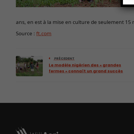
ans, en est à la mise en culture de seulement 15 m
Source :
ft.com
PRÉCEDENT
Le modèle nigérien des « grandes
fermes » connaît un grand succès