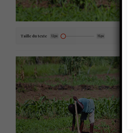
Taille du texte
12px
15px