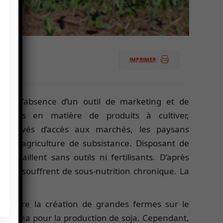
IMPRIMER
t de l’absence d’un outil de marketing et de
ermiers en matière de produits à cultiver,
. Privés d’accès aux marchés, les paysans
 à l’agriculture de subsistance. Disposant de
ravaillent sans outils ni fertilisants. D’après
trois souffrent de sous-nutrition chronique. La
r.
rmettre la création de grandes fermes sur le
roSavana pour la production de soja. Cependant,