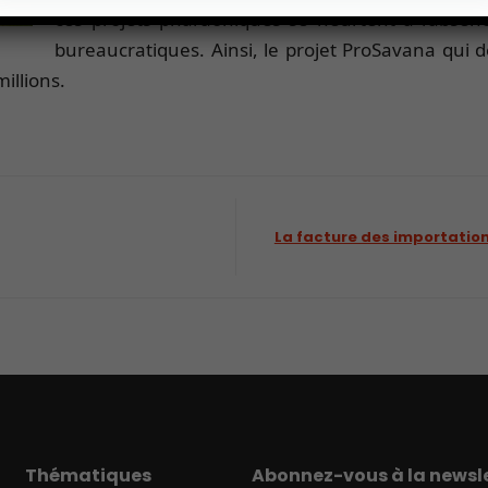
ces projets pharaoniques se heurtent à l’absenc
bureaucratiques. Ainsi, le projet ProSavana qui dev
illions.
La facture des importation
Thématiques
Abonnez-vous à la newsle