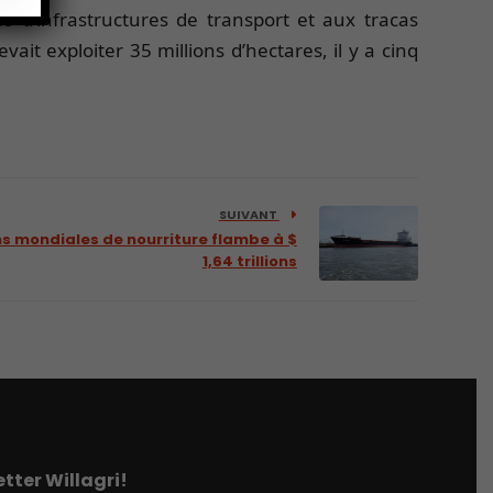
e d’infrastructures de transport et aux tracas
ait exploiter 35 millions d’hectares, il y a cinq
SUIVANT
s mondiales de nourriture flambe à $
1,64 trillions
tter Willagri!