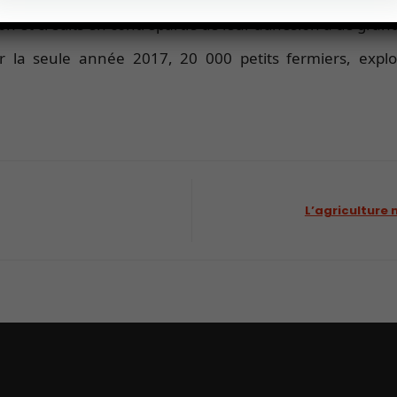
on et crédits en contrepartie de leur adhésion à de gran
 la seule année 2017, 20 000 petits fermiers, explo
L’agriculture