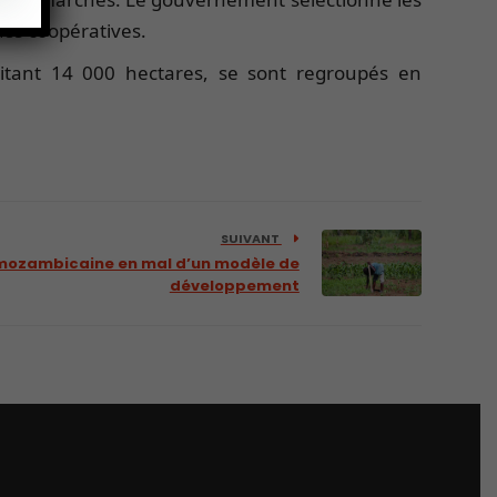
des coopératives.
itant 14 000 hectares, se sont regroupés en
SUIVANT
 mozambicaine en mal d’un modèle de
développement