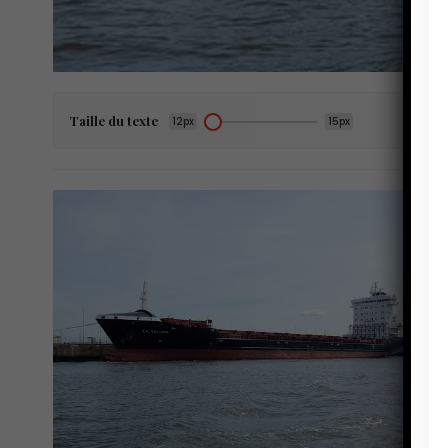
Taille du texte
12px
15px