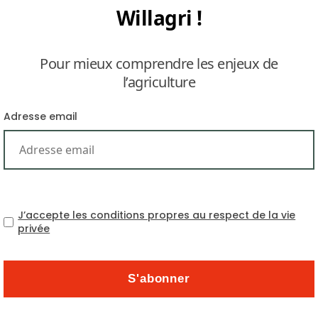
Willagri !
Pour mieux comprendre les enjeux de
l’agriculture
Adresse email
La facture des importations mondiales de nourriture 
cause, en particulier, du renchérissement du transport
viande et des produits laitiers. Le coût des importati
année de 6% pour s’établir à $ 1,4 trillion. Ce chiffre n’
J’accepte les conditions propres au respect de la vie
privée
L’indice
Baltic Dry
qui mesure le coût du transport ma
deux années de baisse consécutive – du fait, notamme
chinoises.
Ainsi, alors que le cours du blé américain est resté 
prix à l’importation a augmenté d’un tiers du seul fa