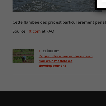
Cette flambée des prix est particulièrement péna
Source :
ft.com
et FAO
PRÉCEDENT
L’agriculture mozambicaine en
mal d’un modèle de
développement