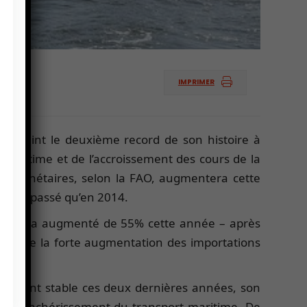
IMPRIMER
a atteint le deuxième record de son histoire à
 maritime et de l’accroissement des cours de la
ons planétaires, selon la FAO, augmentera cette
a été dépassé qu’en 2014.
ritime a augmenté de 55% cette année – après
nt, de la forte augmentation des importations
quasiment stable ces deux dernières années, son
it du renchérissement du transport maritime. De