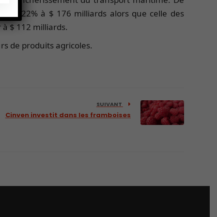
di de 22% à $ 176 milliards alors que celle des
 à $ 112 milliards.
s de produits agricoles.
SUIVANT
Cinven investit dans les framboises