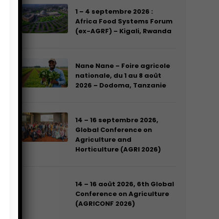
1 – 4 septembre 2026 :
Africa Food Systems Forum
(ex-AGRF) – Kigali, Rwanda
Nane Nane – Foire agricole
nationale, du 1 au 8 août
2026 – Dodoma, Tanzanie
14 – 16 septembre 2026,
Global Conference on
Agriculture and
Horticulture (AGRI 2026)
14 – 16 août 2026, 6th Global
Conference on Agriculture
(AGRICONF 2026)