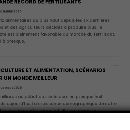
ANDE RECORD DE FERTILISANTS
ÉCEMBRE 2020
rix alimentaires au plus haut depuis les six dernières
s et des agriculteurs décidés à produire plus, le
xte est pleinement favorable au marché du fertilisant.
é à presque.
ICULTURE ET ALIMENTATION, SCÉNARIOS
R UN MONDE MEILLEUR
ÉCEMBRE 2020
milliards au début du siècle dernier, presque huit
ards aujourd’hui. La croissance démographique de notre
te suit une courbe exponentielle, en apparence
trôlable et menaçante. La surconsommation impacte