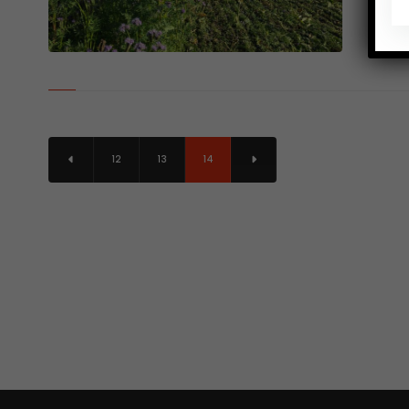
réuss
Le lab
12
13
14