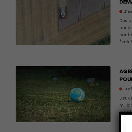
DEM
21 D
Des p
année
conte
Évalu
AGR
POU
14 D
Deux 
milli
planè
incon
une.