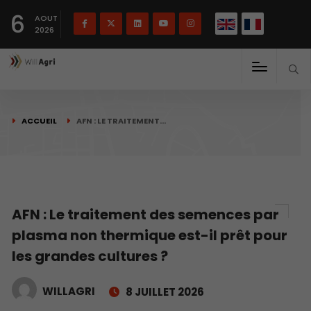
English
Français
English
6
(
)
AOUT
2026
ACCUEIL
AFN : LE TRAITEMENT…
AFN : Le traitement des semences par
plasma non thermique est-il prêt pour
les grandes cultures ?
WILLAGRI
8 JUILLET 2026