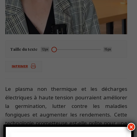
Taille du texte
12px
15px
IMPRIMER
Le plasma non thermique et les décharges
électriques à haute tension pourraient améliorer
la germination, lutter contre les maladies
fongiques et augmenter les rendements. Cette
technologie prometteuse est-elle prête pour une
×
adoption à grande échelle ?