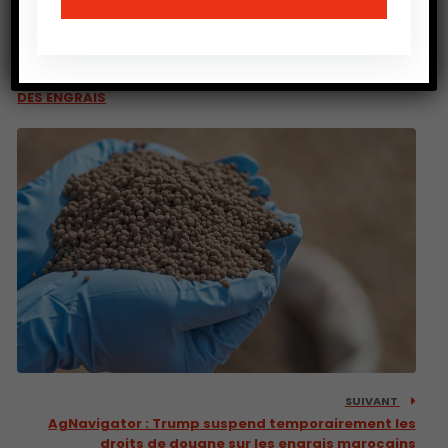
PRÉCEDENT
L’ÉVOLUTION CONTRASTÉE ET PARADOXALE DES COURS
DES ENGRAIS
SUIVANT
AgNavigator : Trump suspend temporairement les
droits de douane sur les engrais marocains