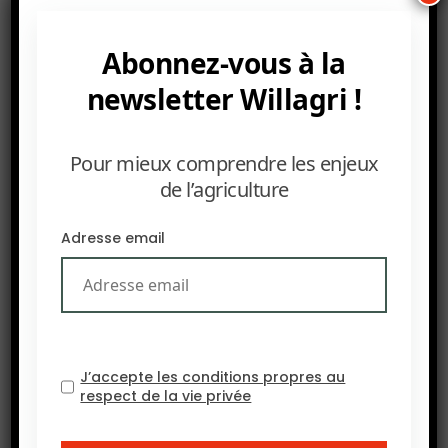
plateforme unique pour le networking, la
découverte des dernières tendances et
Abonnez-vous à la
l’expansion des marchés à l’international. Cet
événement met également en avant l’innovation,
newsletter Willagri !
le développement des marques et les
opportunités commerciales dans l’industrie
Pour mieux comprendre les enjeux
agroalimentaire.
de l’agriculture
Adresse email
J’accepte les conditions propres au
respect de la vie privée