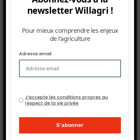
newsletter Willagri !
échanges B2B et les dernières avancées en
agriculture animale à l’échelle internationale.
Pour mieux comprendre les enjeux
de l’agriculture
Adresse email
J’accepte les conditions propres au
respect de la vie privée
PRÉCEDENT
22–23 sept. 2026, World Agri-Tech Innovation Summit,