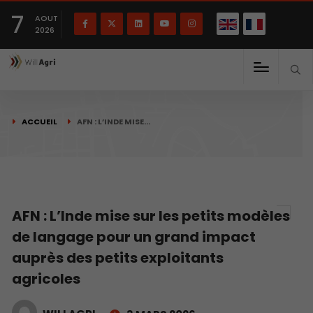
English
Français
English
7
(
)
AOUT
2026
ACCUEIL
AFN : L’INDE MISE…
AFN : L’Inde mise sur les petits modèles
de langage pour un grand impact
auprès des petits exploitants
agricoles