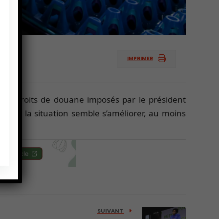
IMPRIMER
, aux droits de douane imposés par le président
fois, la situation semble s’améliorer, au moins
SUIVANT