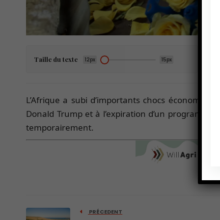
Taille du texte
12px
15px
L’Afrique a subi d’importants chocs économiques 
Donald Trump et à l’expiration d’un programme co
temporairement.
PRÉCEDENT