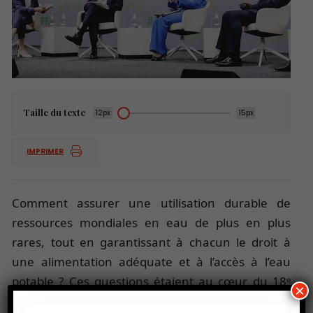
Taille du texte
12px
15px
IMPRIMER
Comment assurer une utilisation durable de
ressources mondiales en eau de plus en plus
rares, tout en garantissant à chacun le droit à
une alimentation adéquate et à l’accès à l’eau
potable ? Ces questions étaient au cœur du 18ᵉ
×
Forum mondial pour l’alimentation et l’agriculture