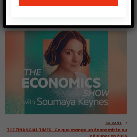
PRÉCEDENT
DEVEX : L’Afrique bénéficie d’un soutien indispensable
de la part de Trump
SUIVANT
THE FINANCIAL TIMES : Ce que mange un économiste au
déjeuner en 2026