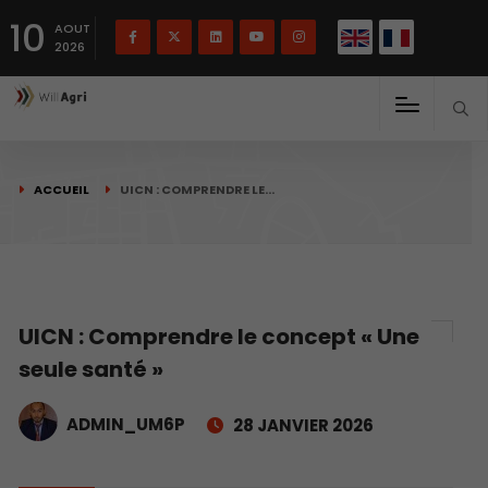
English
Français
English
10
(
)
AOUT
2026
ACCUEIL
UICN : COMPRENDRE LE…
UICN : Comprendre le concept « Une
seule santé »
ADMIN_UM6P
28 JANVIER 2026