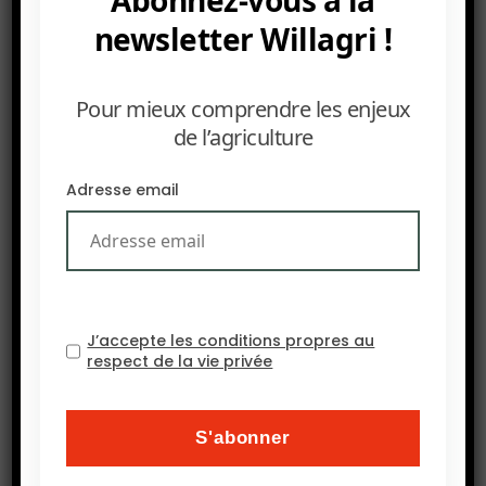
Abonnez-vous à la
L’ouvrage propose dix-neuf recommandations
newsletter Willagri !
pour intégrer ce paradigme dans les politiques
publiques, la recherche pluridisciplinaire et la
gestion des territoires.
Pour mieux comprendre les enjeux
de l’agriculture
Adresse email
J’accepte les conditions propres au
respect de la vie privée