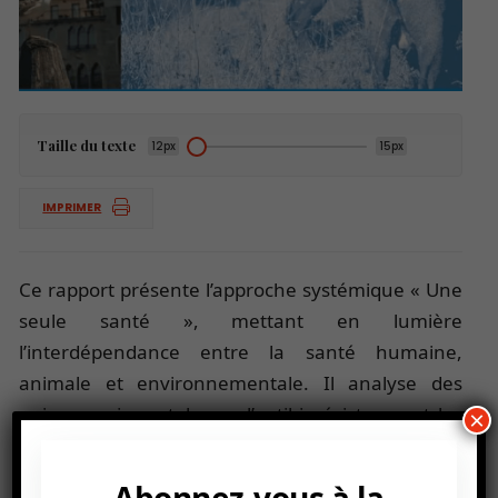
Taille du texte
12px
15px
IMPRIMER
Ce rapport présente l’approche systémique « Une
seule santé », mettant en lumière
l’interdépendance entre la santé humaine,
animale et environnementale. Il analyse des
enjeux majeurs tels que l’antibiorésistance et les
×
zoonoses, tout en soulignant le rôle clé de la
conservation de la nature et de l’agroécologie.