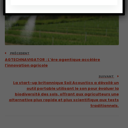
PRÉCEDENT
AGTECHNAVIGATOR : L’ère agentique accélère
l’innovation agricole
SUIVANT
La start-up britannique Soil Acoustics a dévoilé un
outil portable utilisant le son pour évaluer la
biodiversité des sols, offrant aux agriculteurs une
alternative plus rapide et plus scientifique aux tests
traditionnels.