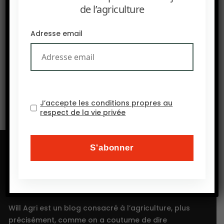
de l’agriculture
PRÉCEDENT
AGTECHNAVIGATOR – 10 histoires qui ont marqué
Adresse email
l’agriculture dans les Amériques en 2025
SUIVANT
L’INRAE sécurise la plus grande collection d’agrumes
d’Europe.
J’accepte les conditions propres au
respect de la vie privée
Will Agri est un blog consacré à l’agriculture, plus
précisément, comme on a coutume de dire