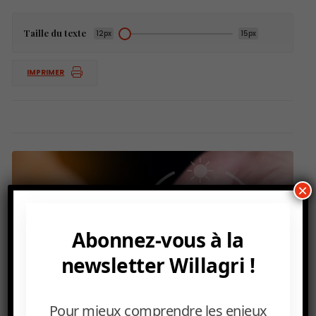
Taille du texte
12px
15px
IMPRIMER
×
Abonnez-vous à la
newsletter Willagri !
Pour mieux comprendre les enjeux