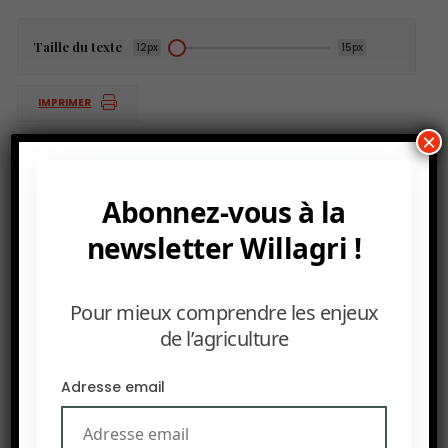
Taille du texte
12px
15px
IMPRIMER
×
Abonnez-vous à la
PRÉCEDENT
newsletter Willagri !
La CEDEAO réforme le stockage de sécurité
alimentaire.
SUIVANT
Pour mieux comprendre les enjeux
Mali, Burkina Faso et Niger créent une banque agricole
de l’agriculture
régionale.
Adresse email