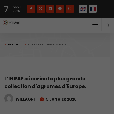
English
Français
English
7
(
)
AOUT
2026
ACCUEIL
L’INRAE SÉCURISE LA PLUS…
L’INRAE sécurise la plus grande
collection d’agrumes d’Europe.
WILLAGRI
5 JANVIER 2026