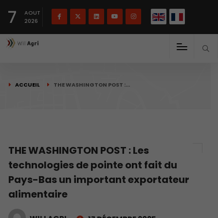
English
Français
English
7
(
)
AOUT
2026
ACCUEIL
THE WASHINGTON POST :…
THE WASHINGTON POST : Les
technologies de pointe ont fait du
Pays-Bas un important exportateur
alimentaire