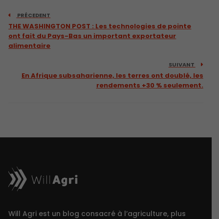
PRÉCEDENT
THE WASHINGTON POST : Les technologies de pointe
ont fait du Pays-Bas un important exportateur
alimentaire
SUIVANT
En Afrique subsaharienne, les terres ont doublé, les
rendements +30 % seulement.
Will Agri est un blog consacré à l’agriculture, plus