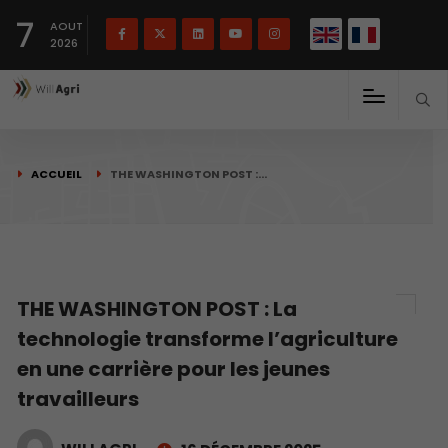
English
Français
English
7
(
)
AOUT
2026
ACCUEIL
THE WASHINGTON POST :…
THE WASHINGTON POST : La
technologie transforme l’agriculture
en une carrière pour les jeunes
travailleurs