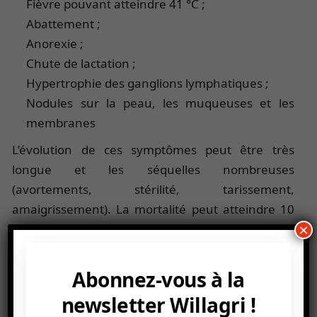
Fièvre pouvant atteindre 41 °C ;
Abattement ;
Anorexie ;
Chute de lactation ;
Hypertrophie des ganglions lymphatiques ;
Nodules sur la peau, les muqueuses et les
membranes
L’évolution de ces symptômes peut être très
longue et les séquelles nombreuses
(avortements, stérilité, tarissement,
amaigrissement). La mortalité peut atteindre 10
×
% du troupeau. Pour plus d’informations,
consulter
la fiche technique
de l’Organisation
mondiale de la santé animale (en anglais).
Abonnez-vous à la
newsletter Willagri !
Encadré 2 : Propagation et