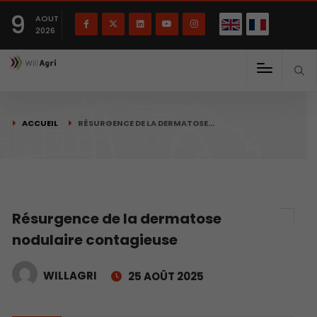
English
Français
English
9
(
)
AOUT
2026
ACCUEIL
RÉSURGENCE DE LA DERMATOSE…
Résurgence de la dermatose
nodulaire contagieuse
WILLAGRI
25 AOÛT 2025