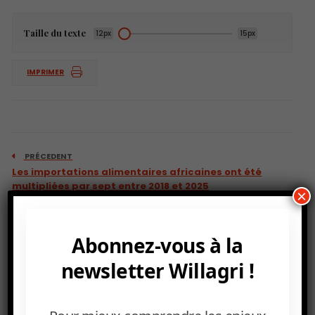
Taille du texte
12px
15px
IMPRIMER
PRÉCEDENT
Les importations alimentaires africaines ont été
multipliées par sept entre 2018 et 2025
×
Abonnez-vous à la
newsletter Willagri !