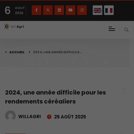
English
Français
English
6
(
)
AOUT
2026
ACCUEIL
2024, UNE ANNÉE DIFFICILE…
2024, une année difficile pour les
rendements céréaliers
WILLAGRI
25 AOÛT 2025