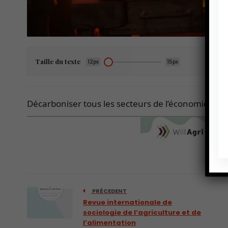
Taille du texte
12px
15px
Décarboniser tous les secteurs de l’économie afin
PRÉCEDENT
Revue internationale de
sociologie de l’agriculture et de
l’alimentation