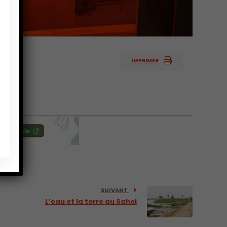
IMPRIMER
.
SUIVANT
L’eau et la terre au Sahel