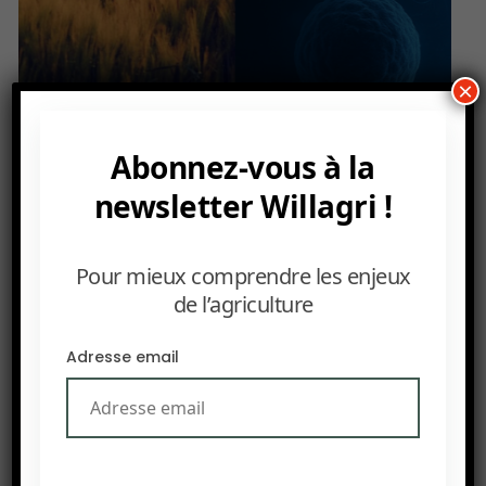
×
Taille du texte
12px
15px
Abonnez-vous à la
newsletter Willagri !
IMPRIMER
Pour mieux comprendre les enjeux
AgriHealth: L’agriculture est l’avenir des soins de
de l’agriculture
santé. Mettre fin à la déconnexion entre
agriculture et santé fera économiser des trillions
Adresse email
de dollars.