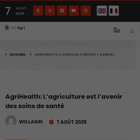
English
Français
English
7
(
)
AOUT
2026
ACCUEIL
AGRIHEALTH: L’AGRICULTURE EST L’AVENIR…
AgriHealth: L’agriculture est l’avenir
des soins de santé
WILLAGRI
7 AOÛT 2025