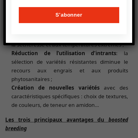
et autres composants bénéfiques pour la
santé ;
Adaptation au changement climatique
: le
boosted breeding permet
de développer des
variétés de pommes de terre plus résistantes à
la sécheresse et aux températures extrêmes ;
Réduction de l’utilisation d’intrants
: la
sélection de variétés résistantes diminue le
recours aux engrais et aux produits
phytosanitaires ;
Création de nouvelles variétés
avec des
caractéristiques spécifiques : choix de textures,
de couleurs, de teneur en amidon…
Les trois principaux avantages du
boosted
breeding