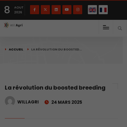
English
Français
English
8
(
)
AOUT
2026
ACCUEIL
LA RÉVOLUTION DU BOOSTED…
La révolution du boosted breeding
WILLAGRI
24 MARS 2025