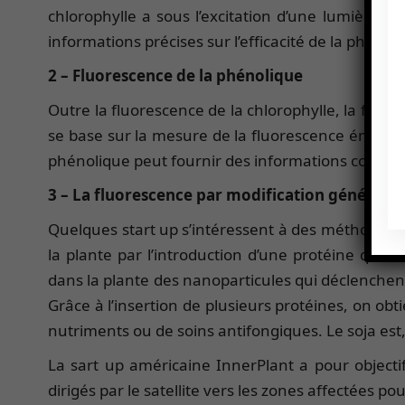
chlorophylle a sous l’excitation d’une lumière b
informations précises sur l’efficacité de la photosy
2 – Fluorescence de la phénolique
Outre la fluorescence de la chlorophylle, la fluo
se base sur la mesure de la fluorescence émise p
phénolique peut fournir des informations compléme
3 – La fluorescence par modification génétiqu
Quelques start up s’intéressent à des méthodes 
la plante par l’introduction d’une protéine qui 
dans la plante des nanoparticules qui déclenche
Grâce à l’insertion de plusieurs protéines, on obt
nutriments ou de soins antifongiques. Le soja est
La sart up américaine InnerPlant a pour objectif
dirigés par le satellite vers les zones affectées po