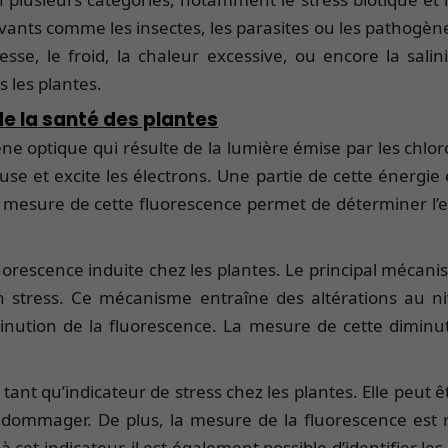
ivants comme les insectes, les parasites ou les pathogènes
sse, le froid, la chaleur excessive, ou encore la sali
 les plantes.
de la santé des plantes
e optique qui résulte de la lumière émise par les chloro
use et excite les électrons. Une partie de cette énergi
a mesure de cette fluorescence permet de déterminer l’eff
orescence induite chez les plantes. Le principal mécani
 stress. Ce mécanisme entraîne des altérations au nive
inution de la fluorescence. La mesure de cette diminut
ant qu’indicateur de stress chez les plantes. Elle peut
dommager. De plus, la mesure de la fluorescence est rapi
 cet indicateur, il est également possible d’identifier l