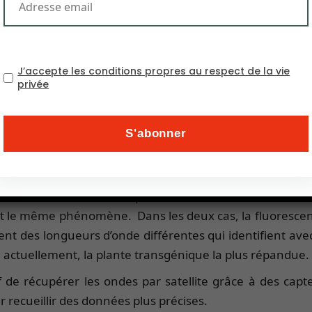
leue ou rouge. Les appareils de mesure de la fluoresce
nthèse et l’état de stress des plantes.
J’accepte les conditions propres au respect de la vie
rescence de la phénolique est une méthode alternative p
privée
ar les composés phénoliques, qui sont produits en répon
ntaires et aider à une évaluation plus approfondie de l’
e
plus révolutionnaires et plus précises. La première mét
devient fluorescente dès qu’un facteur de stress est dé
nt le même phénomène. Dans les deux cas, la fluorescen
ient des longueurs d’onde différentes qui identifient avec
, actuellement, la plante transgénique la plus répandue.
 de récupérer les ondes par satellite grâce à des capte
ur recueillir des données plus précises.