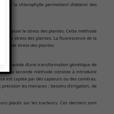
nce de la chlorophylle permettent d’obtenir des
our évaluer le stress des plantes. Cette méthode
se au stress des plantes. La fluorescence de la
état de stress des plantes.
hode procède d’une transformation génétique de
tecté. La seconde méthode consiste à introduire
ce est captée par des capteurs ou des caméras.
 précision les menaces : besoins d’irrigation, de
urs placés sur les tracteurs. Ces derniers sont